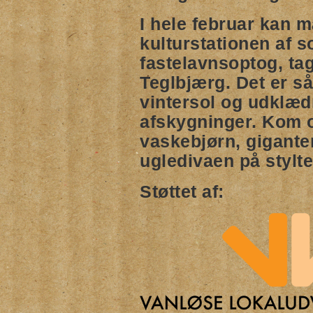
I hele februar kan m
kulturstationen af s
fastelavnsoptog, ta
Teglbjærg. Det er s
vintersol og udklædn
afskygninger. Kom o
vaskebjørn, gigant
ugledivaen på stylt
Støttet af: