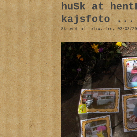
huSk at hent
kajsfoto ...
Skrevet af felix, fre, 02/03/20