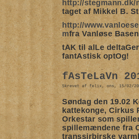
http://stegmann.dk/
taget af Mikkel B. 
http://www.vanloese.
m
fra Vanløse Basen
tAK til alLe deltaGe
fantAstisk optOg!
fAsTeLaVn 20
Skrevet af felix, ons, 15/02/20
Søndag den 19.02
K
kattekonge
,
Cirkus 
Orkestar
som spiller
spillemændene
fra 
transsirbirske var