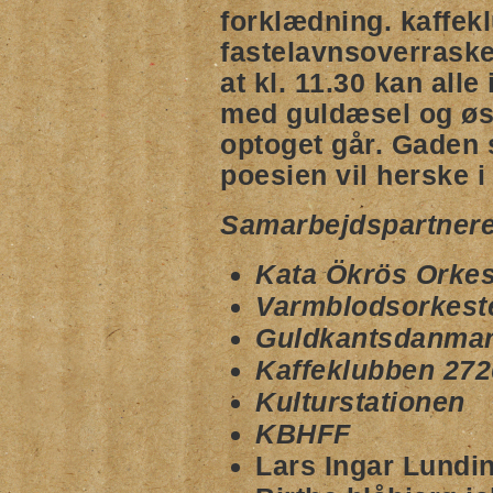
forklædning. kaffe
fastelavnsoverraske
at kl.
11.30
kan alle
med guldæsel og ø
optoget går. Gaden 
poesien vil herske i
Samarbejdspartnere
Kata Ökrös Orkes
Varmblodsorkest
Guldkantsdanma
Kaffeklubben 272
Kulturstationen
KBHFF
Lars Ingar Lundi