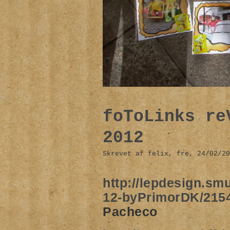
foToLinks re
2012
Skrevet af felix, fre, 24/02/20
http://lepdesign.s
12-byPrimorDK/21
Pacheco