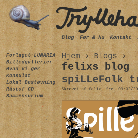
Blog
Før & Nu
Kontakt
Hjem
›
Blogs
›
Forlaget LUNARIA
Billedgallerier
felixs blog
Hvad vi gør
Konsulat
spiLLeFolk t
Lokal Bestøvning
Råstof CD
Skrevet af felix, fre, 09/03/20
Sammensurium