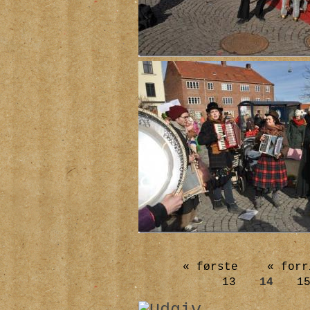
« første
« forr
13
14
1