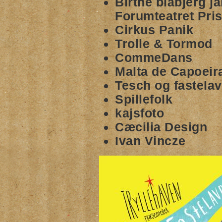
Birthe blåbjerg j
Forumteatret Pri
Cirkus Panik
Trolle & Tormod
CommeDans
Malta de Capoeir
Tesch og fastelav
Spillefolk
kajsfoto
Cæcilia Design
Ivan Vincze