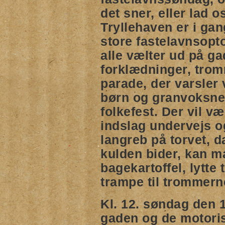
det sner, eller lad o
Tryllehaven er i gan
store fastelavnsopt
alle vælter ud på g
forklædninger, tro
parade, der varsler 
børn og granvoksne 
folkefest. Der vil 
indslag undervejs o
langreb på torvet, 
kulden bider, kan 
bagekartoffel, lytte
trampe til trommern
Kl. 12. søndag den 1
gaden og de motoris