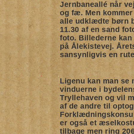
Jernbaneallé når vej
og fæ. Men kommer m
alle udklædte børn bl
11.30 af en sand fot
foto. Billederne kan
på Ålekistevej. Året
sansynligvis en rute
Ligenu kan man se m
vinduerne i bydelens
Tryllehaven og vil 
af de andre til opto
Forklædningskonsula
er også et æselkostu
tilbage men ring 20