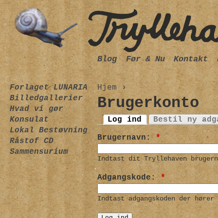
Blog
Før & Nu
Kontakt
Forlaget LUNARIA
Hjem
›
Billedgallerier
Brugerkonto
Hvad vi gør
Konsulat
Log ind
Bestil ny adg
Lokal Bestøvning
Brugernavn:
*
Råstof CD
Sammensurium
Indtast dit Tryllehaven brugern
Adgangskode:
*
Indtast adgangskoden der hører 