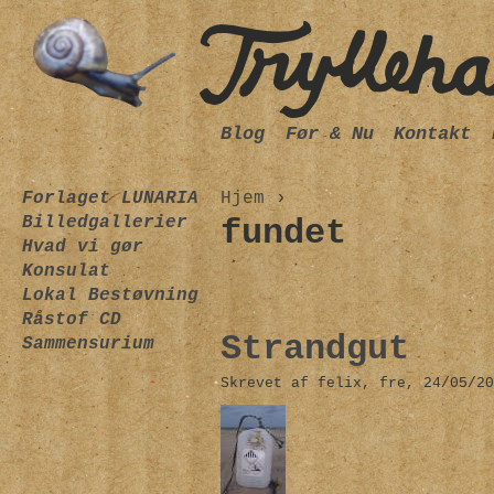
Blog
Før & Nu
Kontakt
Forlaget LUNARIA
Hjem
›
Billedgallerier
fundet
Hvad vi gør
Konsulat
Lokal Bestøvning
Råstof CD
Strandgut
Sammensurium
Skrevet af felix, fre, 24/05/20