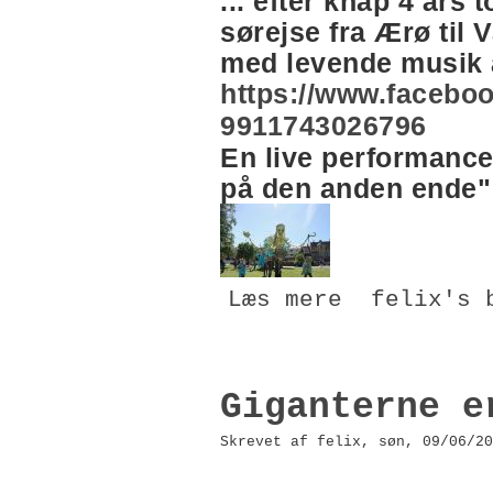
... efter knap 4 års
sørejse fra Ærø til V
med levende musik
https://www.facebo
9911743026796
En live performanc
på den anden ende" 
Læs mere
felix's 
Giganterne e
Skrevet af felix, søn, 09/06/20