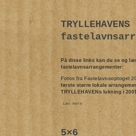
TRYLLEHAVENS 
fastelavnsarr
På disse links kan du se og 
fastelavnsarrangementer:
Fotos fra Fastelavnsoptoget 20
første større lokale arrangement
TRYLLEHAVENs lukning i 2001
Læs mere
5×6