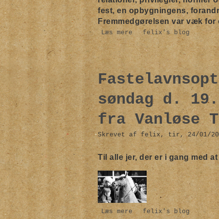
fest, en opbygningens, forand
Fremmedgørelsen var væk for 
Læs mere
felix's blog
Fastelavnsopt
søndag d. 19.
fra Vanløse T
Skrevet af felix, tir, 24/01/20
Til alle jer, der er i gang med a
Læs mere
felix's blog