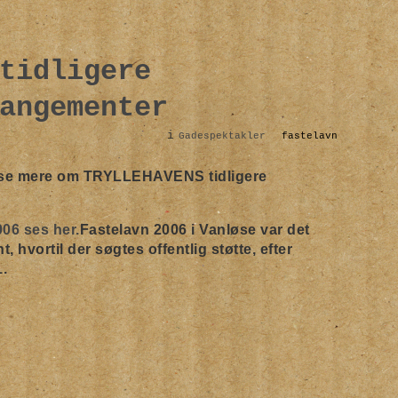
tidligere
angementer
i
Gadespektakler
fastelavn
læse mere om TRYLLEHAVENS tidligere
06 ses her.
Fastelavn 2006 i Vanløse var det
, hvortil der søgtes offentlig støtte, efter
.