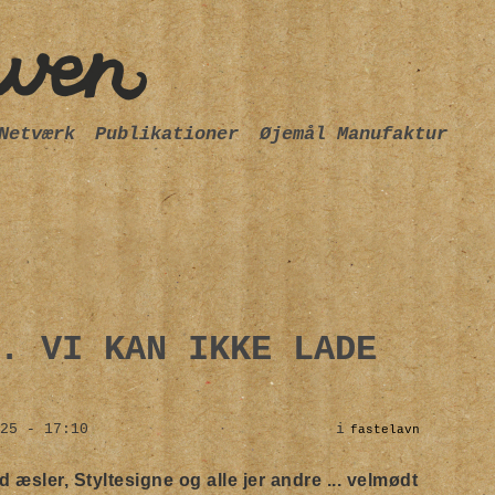
Netværk
Publikationer
Øjemål Manufaktur
. VI KAN IKKE LADE
25 - 17:10
i
fastelavn
d æsler, Styltesigne og alle jer andre ... velmødt