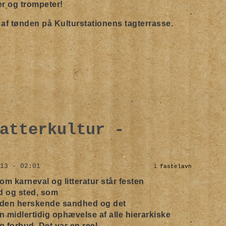
ter og trompeter!
d af tønden på Kulturstationens tagterrasse.
atterkultur -
13 - 02:01
i
fastelavn
 om karneval og litteratur står festen
d og sted, som
r den herskende sandhed og det
midlertidig ophævelse af alle hierarkiske
og forbud. Det var en reel