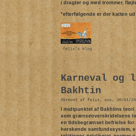
i dragter og med trommer, fløj
*efterfølgende er der katten u
felix's blog
Karneval og l
Bakhtin
Skrevet af felix, ons, 30/01/20
I midtpunktet af Bakhtins teori
som grænseoverskridelsens ti
en tidsbegrænset befrielse fo
herskende samfundssystem, en 
relationer, privilegier, normer 