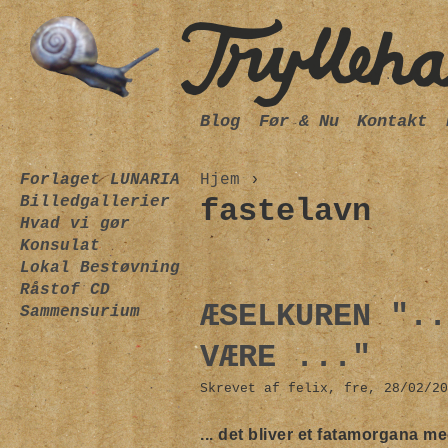
Blog
Før & Nu
Kontakt
Forlaget LUNARIA
Hjem
›
Billedgallerier
fastelavn
Hvad vi gør
Konsulat
Lokal Bestøvning
Råstof CD
ÆSELKUREN "..
Sammensurium
VÆRE ..."
Skrevet af felix, fre, 28/02/20
... det bliver et fatamorgana me