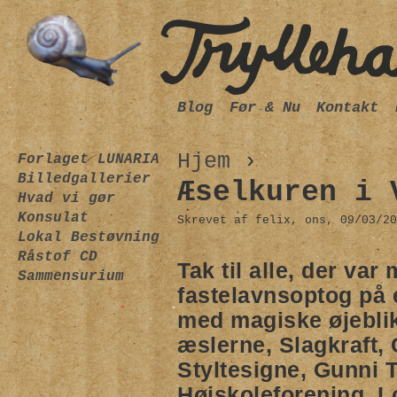
Blog
Før & Nu
Kontakt
Hjem
›
Forlaget LUNARIA
Billedgallerier
Æselkuren i 
Hvad vi gør
Konsulat
Skrevet af felix, ons, 09/03/20
Lokal Bestøvning
Råstof CD
Tak til alle, der var
Sammensurium
fastelavnsoptog på
med magiske øjebli
æslerne, Slagkraft,
Styltesigne, Gunni
Højskoleforening, L