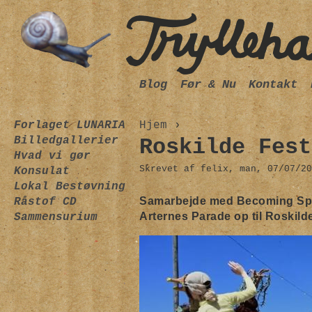
Blog
Før & Nu
Kontakt
Forlaget LUNARIA
Hjem
›
Billedgallerier
Roskilde Fest
Hvad vi gør
Skrevet af felix, man, 07/07/20
Konsulat
Lokal Bestøvning
Samarbejde med Becoming Spe
Råstof CD
Arternes Parade op til Roskilde
Sammensurium