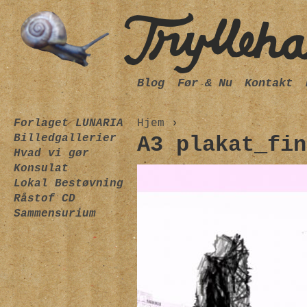
Blog
Før & Nu
Kontakt
Forlaget LUNARIA
Hjem
›
Billedgallerier
A3 plakat_fin
Hvad vi gør
Konsulat
Lokal Bestøvning
Råstof CD
Sammensurium